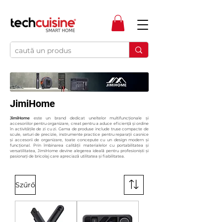
JimiHome
JimiHome
este un brand dedicat uneltelor multifuncționale și
accesoriilor pentru organizare, creat pentru a aduce eficiență și ordine
în activitățile de zi cu zi. Gama de produse include truse compacte de
scule, seturi de precizie, instrumente practice pentru reparații casnice
și accesorii de organizare, toate concepute cu un design modern și
funcțional. Prin îmbinarea calității materialelor cu portabilitatea și
versatilitatea, JimiHome devine alegerea ideală pentru profesioniști și
pasionați de bricolaj care apreciază utilitatea și fiabilitatea.
Szűrő