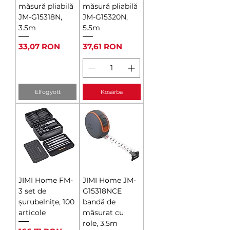
măsură pliabilă
măsură pliabilă
JM-G15318N,
JM-G15320N,
3.5m
5.5m
Ár
Ár
33,07 RON
37,61 RON
Elfogyott
Kosárba
JIMI Home FM-
JIMI Home JM-
3 set de
G15318NCE
șurubelnițe, 100
bandă de
articole
măsurat cu
role, 3.5m