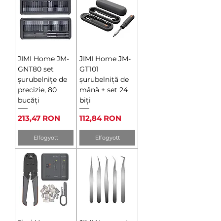
JIMI Home JM-
JIMI Home JM-
GNT80 set
GT101
șurubelnițe de
șurubelniță de
precizie, 80
mână + set 24
bucăți
biți
Ár
Ár
213,47 RON
112,84 RON
Elfogyott
Elfogyott