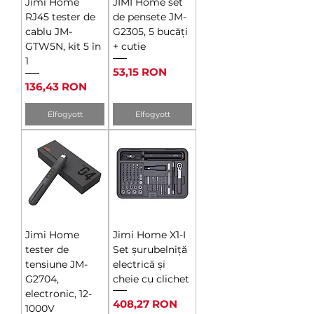
Jimi Home
JIMI Home set
RJ45 tester de
de pensete JM-
cablu JM-
G2305, 5 bucăți
GTW5N, kit 5 în
+ cutie
1
Ár
53,15 RON
Ár
136,43 RON
Elfogyott
Elfogyott
Jimi Home
Jimi Home X1-I
tester de
Set șurubelniță
tensiune JM-
electrică și
G2704,
cheie cu clichet
electronic, 12-
Ár
408,27 RON
1000V