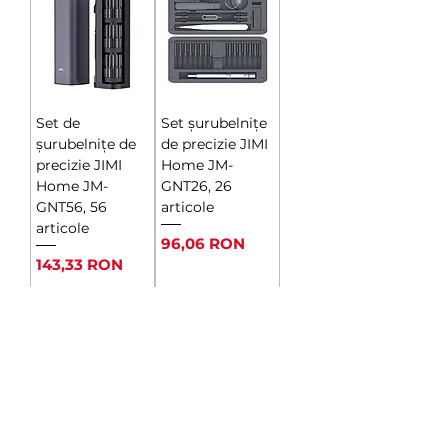
Set de
Set șurubelnițe
șurubelnițe de
de precizie JIMI
precizie JIMI
Home JM-
Home JM-
GNT26, 26
GNT56, 56
articole
articole
Ár
96,06 RON
Ár
143,33 RON
Elfogyott
Elfogyott