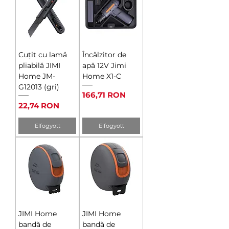
Cuțit cu lamă
Încălzitor de
pliabilă JIMI
apă 12V Jimi
Home JM-
Home X1-C
G12013 (gri)
Ár
166,71 RON
Ár
22,74 RON
Elfogyott
Elfogyott
JIMI Home
JIMI Home
bandă de
bandă de