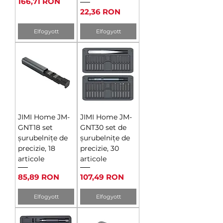
Ár
166,71 RON
Ár
22,36 RON
Elfogyott
Elfogyott
JIMI Home JM-
JIMI Home JM-
GNT18 set
GNT30 set de
șurubelnițe de
șurubelnițe de
precizie, 18
precizie, 30
articole
articole
Ár
Ár
85,89 RON
107,49 RON
Elfogyott
Elfogyott