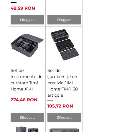
Ár
48,59 RON
Elfogyott
Elfogyott
Set de
Set de
instrumente de
șurubelnițe de
curățare Jimi
precizie JIMI
Home X1-H
Home FM-1, 38
articole
Ár
274,46 RON
Ár
105,72 RON
Elfogyott
Elfogyott