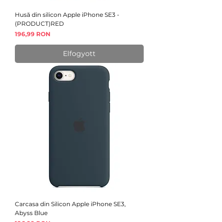
Husă din silicon Apple iPhone SE3 -
(PRODUCT)RED
Ár
196,99 RON
Elfogyott
Carcasa din Silicon Apple iPhone SE3,
Abyss Blue