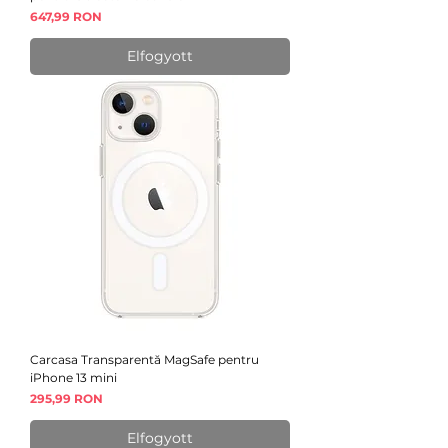
Ár
647,99 RON
Elfogyott
Carcasa Transparentă MagSafe pentru
iPhone 13 mini
Ár
295,99 RON
Elfogyott