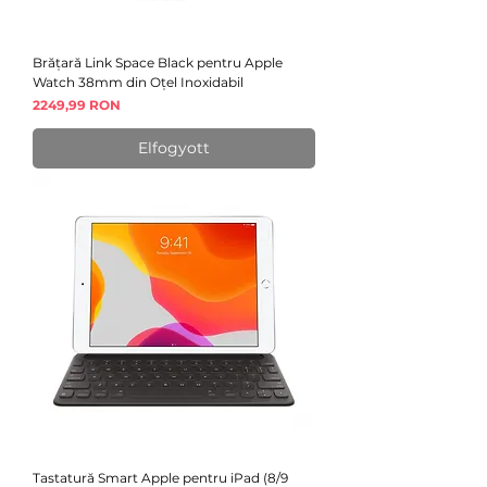
Brățară Link Space Black pentru Apple
Watch 38mm din Oțel Inoxidabil
Ár
2249,99 RON
Elfogyott
Tastatură Smart Apple pentru iPad (8/9