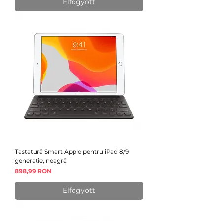
Elfogyott
Tastatură Smart Apple pentru iPad 8/9
generație, neagră
Ár
898,99 RON
Elfogyott