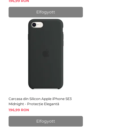
Ár
196,99 RON
Elfogyott
Carcasa din Silicon Apple iPhone SE3
Midnight - Protecție Elegantă
Ár
196,99 RON
Elfogyott