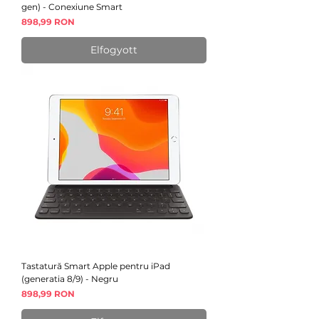
gen) - Conexiune Smart
Ár
898,99 RON
Elfogyott
Tastatură Smart Apple pentru iPad
(generatia 8/9) - Negru
Ár
898,99 RON