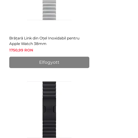
Brățară Link din Oțel Inoxidabil pentru
Apple Watch 38mm
Ár
1750,99 RON
Elfogyott