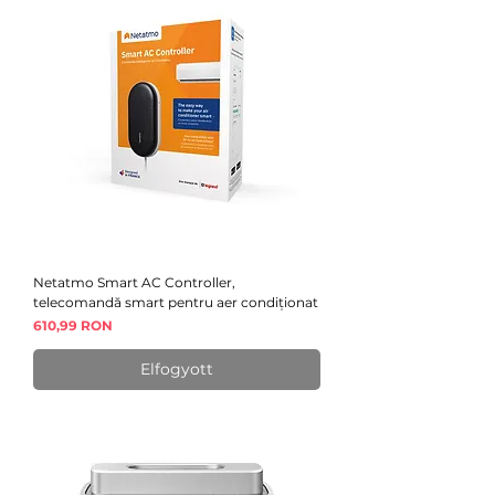
Netatmo Smart AC Controller,
telecomandă smart pentru aer condiționat
Ár
610,99 RON
Elfogyott