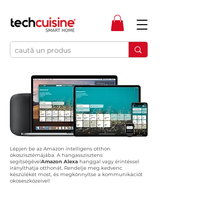
Lépjen be az Amazon intelligens otthon
ökoszisztémájába. A hangasszisztens
segítségével
Amazon Alexa
hanggal vagy érintéssel
irányíthatja otthonát. Rendelje meg kedvenc
készülékét most, és megkönnyítse a kommunikációt
okoseszközeivel!