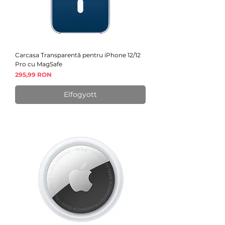
Carcasa Transparentă pentru iPhone 12/12
Pro cu MagSafe
Ár
295,99 RON
Elfogyott